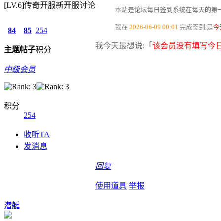
[LV.6]传奇开服新开服讨论
本贴是论坛每日签到系统在每天的第一
我在
2026-06-09 00:01
完成签到,是
今
84
85
254
我今天最想说:「
该会员没有填写今日
主题
帖子
积分
中级会员
积分
254
收听TA
发消息
回复
使用道具
举报
潜艇