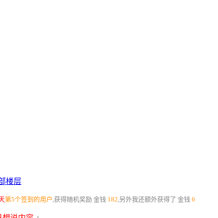
部楼层
天
第5个签到的用户
,获得随机奖励
金钱
182
,另外我还额外获得了
金钱
6
想说内容.
」.