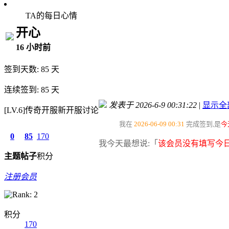
TA的每日心情
开心
16 小时前
签到天数: 85 天
连续签到: 85 天
发表于 2026-6-9 00:31:22
|
显示全
[LV.6]传奇开服新开服讨论
我在
2026-06-09 00:31
完成签到,是
今
0
85
170
我今天最想说:「
该会员没有填写今日
主题
帖子
积分
注册会员
积分
170