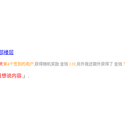
部楼层
天
第4个签到的用户
,获得随机奖励
金钱
110
,另外我还额外获得了
金钱
7
想说内容.
」.