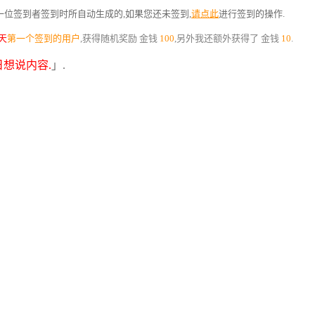
位签到者签到时所自动生成的,如果您还未签到,
请点此
进行签到的操作.
天
第一个签到的用户
,获得随机奖励
金钱
100
,另外我还额外获得了
金钱
10
.
想说内容.
」.