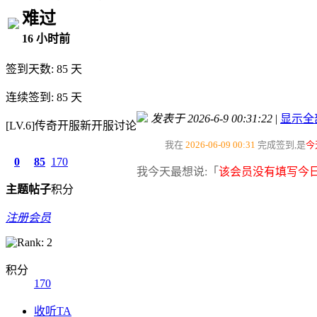
难过
16 小时前
签到天数: 85 天
连续签到: 85 天
发表于 2026-6-9 00:31:22
|
显示全
[LV.6]传奇开服新开服讨论
我在
2026-06-09 00:31
完成签到,是
今
0
85
170
我今天最想说:「
该会员没有填写今日
主题
帖子
积分
注册会员
积分
170
收听TA