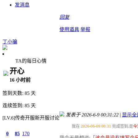
发消息
回复
使用道具
举报
丁小骗
TA的每日心情
开心
16 小时前
签到天数: 85 天
连续签到: 85 天
发表于 2026-6-9 00:31:22
|
显示全
[LV.6]传奇开服新开服讨论
我在
2026-06-09 00:31
完成签到,是
今
0
85
170
我今天最想说:「
该会员没有填写今日