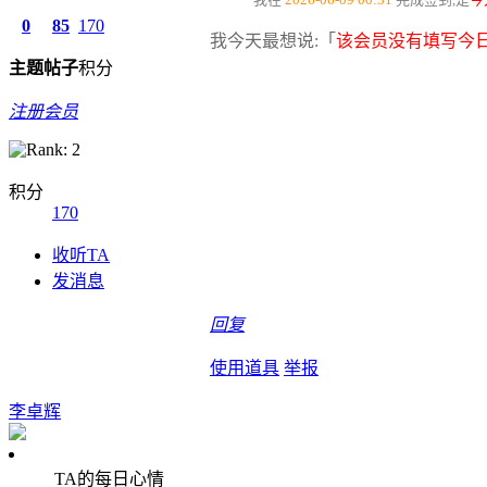
0
85
170
我今天最想说:「
该会员没有填写今日
主题
帖子
积分
注册会员
积分
170
收听TA
发消息
回复
使用道具
举报
李卓辉
TA的每日心情