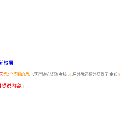
部楼层
天
第2个签到的用户
,获得随机奖励
金钱
61
,另外我还额外获得了
金钱
9
想说内容.
」.