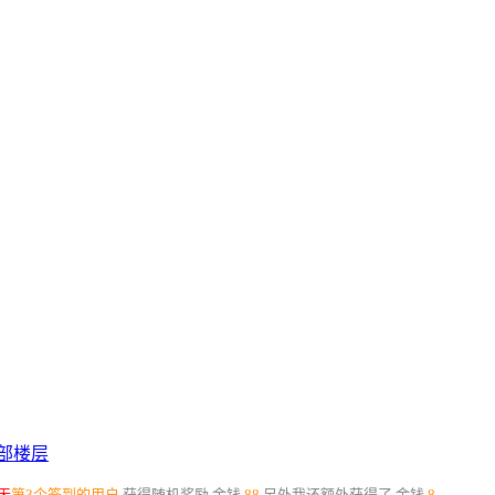
部楼层
天
第3个签到的用户
,获得随机奖励
金钱
88
,另外我还额外获得了
金钱
8