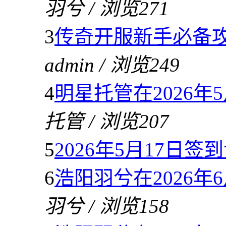
羽兮 / 浏览271
3
传奇开服新手必备
admin / 浏览249
4
明星托管在2026年
托管 / 浏览207
5
2026年5月17日签
6
浩阳羽兮在2026
羽兮 / 浏览158