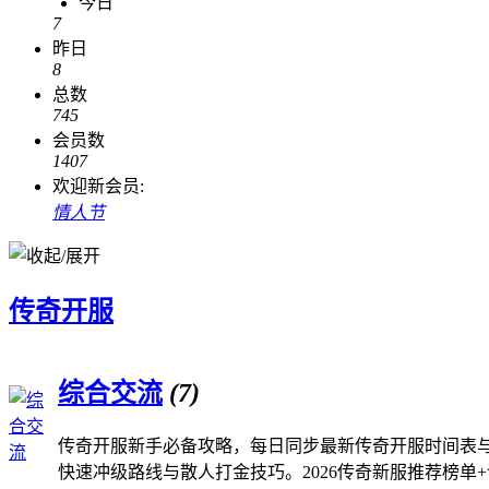
今日
7
昨日
8
总数
745
会员数
1407
欢迎新会员:
情人节
传奇开服
综合交流
(7)
传奇开服新手必备攻略，每日同步最新传奇开服时间表
快速冲级路线与散人打金技巧。2026传奇新服推荐榜单