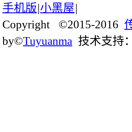
手机版
|
小黑屋
|
Copyright ©2015-2016
by©
Tuyuanma
技术支持