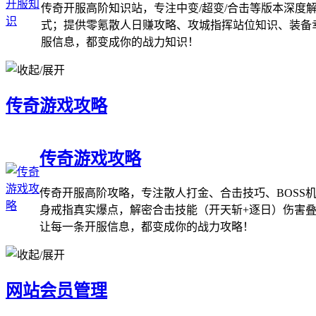
传奇开服高阶知识站，专注中变/超变/合击等版本深度
式；提供零氪散人日赚攻略、攻城指挥站位知识、装备
服信息，都变成你的战力知识！
传奇游戏攻略
传奇游戏攻略
传奇开服高阶攻略，专注散人打金、合击技巧、BOSS
身戒指真实爆点，解密合击技能（开天斩+逐日）伤害叠加
让每一条开服信息，都变成你的战力攻略！
网站会员管理