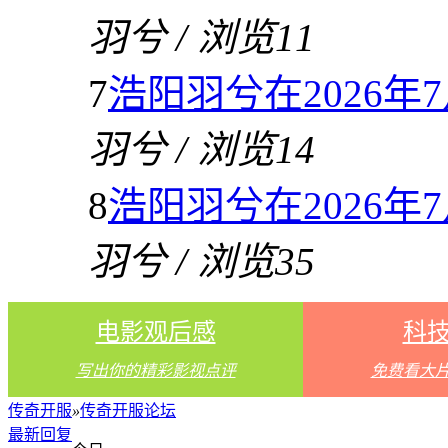
羽兮 / 浏览11
7
浩阳羽兮在2026年
羽兮 / 浏览14
8
浩阳羽兮在2026年
羽兮 / 浏览35
电影观后感
科
写出你的精彩影视点评
免费看大
传奇开服
»
传奇开服论坛
最新回复