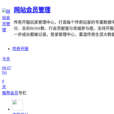
网站会员管理
传奇开服玩家管理中心，打造每个传奇玩家的专属数据
分、击杀BOSS数、行会贡献值与攻城参与度。支持开
一步成长都被记录。登录管理中心，重温传奇生涯大数
传奇开服
今天
08.07
Fri
0
天
推荐会员
专栏