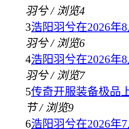
羽兮 / 浏览4
3
浩阳羽兮在2026
羽兮 / 浏览6
4
浩阳羽兮在2026
羽兮 / 浏览7
5
传奇开服装备极品上
节 / 浏览9
6
浩阳羽兮在2026年