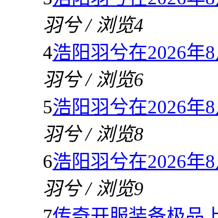
羽兮 / 浏览4
4
浩阳羽兮在2026
羽兮 / 浏览6
5
浩阳羽兮在2026
羽兮 / 浏览8
6
浩阳羽兮在2026
羽兮 / 浏览9
7
传奇开服装备极品上