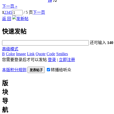
10
72
下一页 »
1
2
3
4
5
/ 5 页
下一页
返 回
快速发帖
还可输入
140
高级模式
B
Color
Image
Link
Quote
Code
Smilies
您需要登录后才可以发帖
登录
|
立即注册
本版积分规则
转播给听众
发表帖子
版
块
导
航