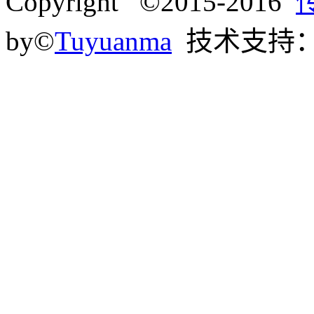
Copyright ©2015-2016
by©
Tuyuanma
技术支持