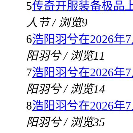
5
传奇开服装备极品上
人节 / 浏览9
6
浩阳羽兮在2026年
阳羽兮 / 浏览11
7
浩阳羽兮在2026年
阳羽兮 / 浏览14
8
浩阳羽兮在2026年
阳羽兮 / 浏览35