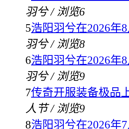
羽兮 / 浏览6
5
浩阳羽兮在2026
羽兮 / 浏览8
6
浩阳羽兮在2026
羽兮 / 浏览9
7
传奇开服装备极品上
人节 / 浏览9
8
浩阳羽兮在2026年