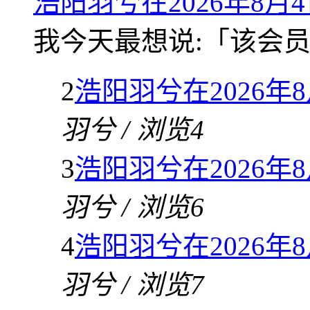
浩阳羽兮在2026年8
我今天最想说:「该会员
2
浩阳羽兮在2026
羽兮 / 浏览4
3
浩阳羽兮在2026
羽兮 / 浏览6
4
浩阳羽兮在2026
羽兮 / 浏览7