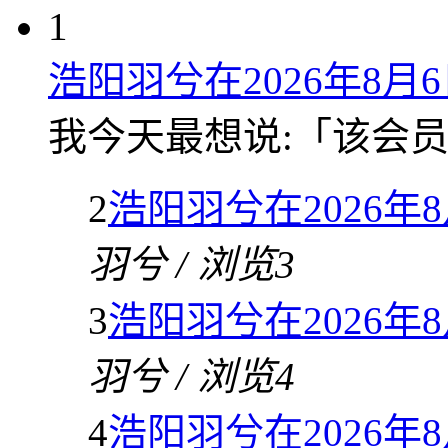
1
浩阳羽兮在2026年8
我今天最想说:「该会员
2
浩阳羽兮在2026
羽兮 / 浏览3
3
浩阳羽兮在2026
羽兮 / 浏览4
4
浩阳羽兮在2026