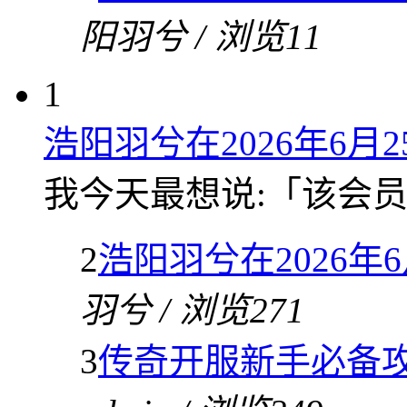
阳羽兮 / 浏览11
1
浩阳羽兮在2026年6月
我今天最想说:「该会员
2
浩阳羽兮在2026年
羽兮 / 浏览271
3
传奇开服新手必备