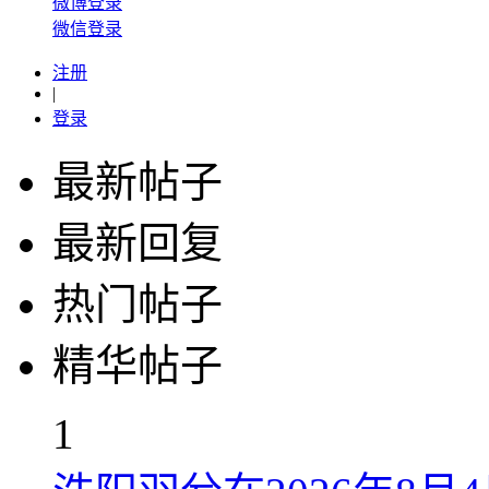
微博登录
微信登录
注册
|
登录
最新帖子
最新回复
热门帖子
精华帖子
1