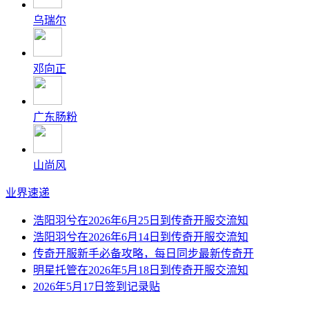
乌瑞尔
邓向正
广东肠粉
山尚风
业界速递
浩阳羽兮在2026年6月25日到传奇开服交流知
浩阳羽兮在2026年6月14日到传奇开服交流知
传奇开服新手必备攻略，每日同步最新传奇开
明星托管在2026年5月18日到传奇开服交流知
2026年5月17日签到记录贴